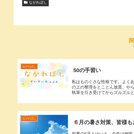
ながれぼし
ながれぼし
50の手習い
私はものぐさな性格です。よく
の上の整理をとことん放置、やら
執筆を引き受けてからズルズルと
ながれぼし
６月の暑さ対策、皆様も
初夏の6月とはいえ、今年は例年