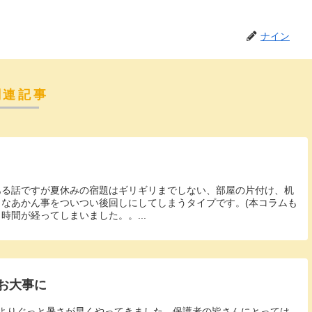
ナイン
関連記事
ある話ですが夏休みの宿題はギリギリまでしない、部屋の片付け、机
なあかん事をついつい後回しにしてしまうタイプです。(本コラムも
時間が経ってしまいました。。...
お大事に
よりぐっと暑さが早くやってきました。保護者の皆さんにとっては、